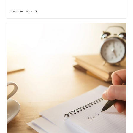
publicado:
Citações
Continue Lendo
Indiretas
–
Formatação
Pela
ABNT