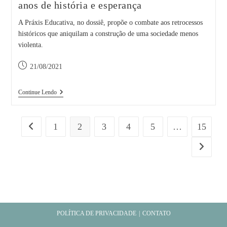
anos de história e esperança
A Práxis Educativa, no dossiê, propõe o combate aos retrocessos
históricos que aniquilam a construção de uma sociedade menos
violenta.
Post
21/08/2021
publicado:
Dossiê:
Continue Lendo
Paulo
Freire
(1921-
2021):
1
2
3
4
5
…
15
Ir para a página anterior
100
Anos
Ir para a
De
História
E
Esperança
POLÍTICA DE PRIVACIDADE
CONTATO