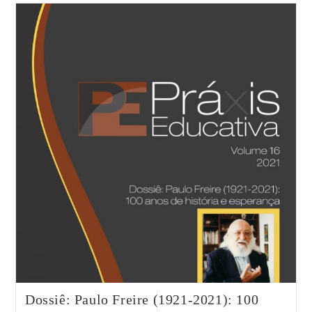
Que
São?
Para
Que
Servem?
Dossiê: Paulo Freire (1921-2021): 100