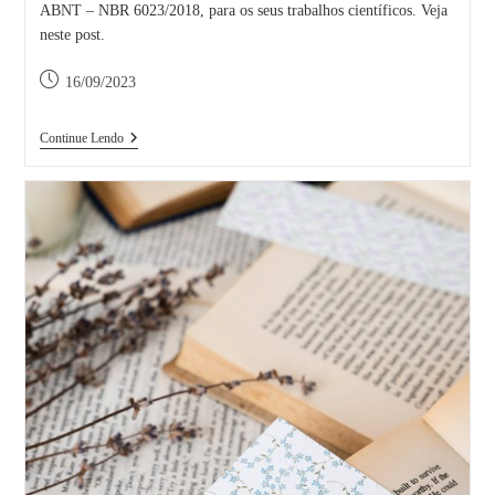
ABNT – NBR 6023/2018, para os seus trabalhos científicos. Veja
neste post.
Post
16/09/2023
publicado:
Referências
Continue Lendo
Pela
ABNT
–
Trabalhos
Científicos
–
Parte
1