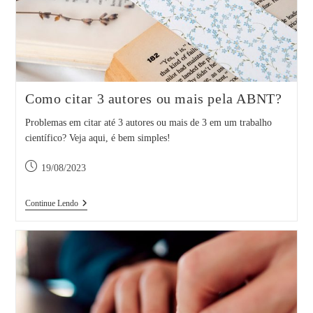
Como citar 3 autores ou mais pela ABNT?
Problemas em citar até 3 autores ou mais de 3 em um trabalho
científico? Veja aqui, é bem simples!
Post
19/08/2023
publicado:
Como
Continue Lendo
Citar
3
Autores
Ou
Mais
Pela
ABNT?