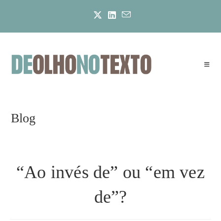
Ir
para
o
conteúdo
Blog
“Ao invés de” ou “em vez
de”?