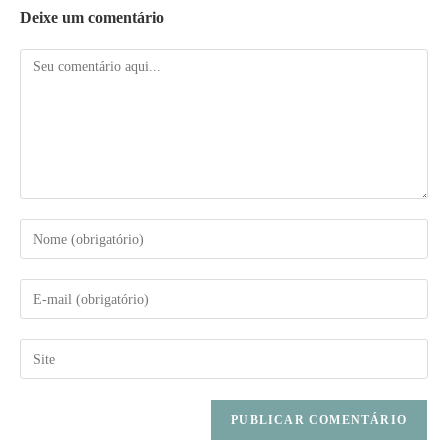
Deixe um comentário
Comentário
Digite
seu
nome
Digite
ou
seu
nome
endereço
Digite
de
de
o
usuário
e-
URL
para
mail
do
comentar
para