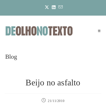
Ir
para
o
conteúdo
Blog
Beijo no asfalto
Post
21/11/2010
publicado: