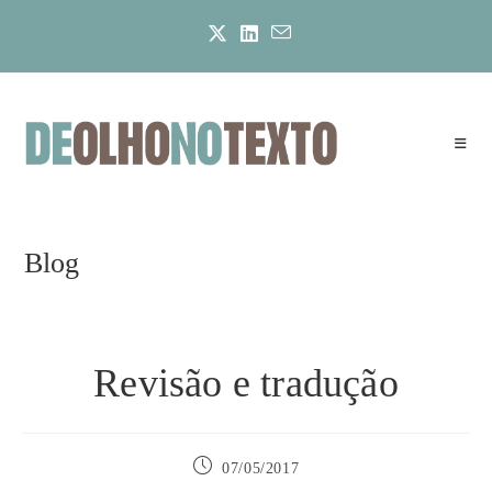
Ir
para
o
conteúdo
Blog
Revisão e tradução
Post
07/05/2017
publicado: