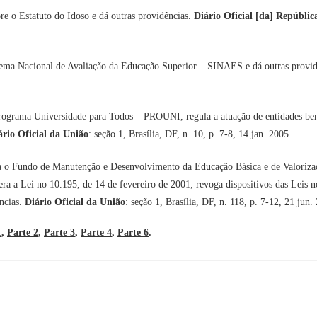
e o Estatuto do Idoso e dá outras providências.
Diário Oficial [da] Repúblic
stema Nacional de Avaliação da Educação Superior – SINAES e dá outras provi
rograma Universidade para Todos – PROUNI, regula a atuação de entidades benefi
ário Oficial da União
: seção 1, Brasília, DF, n. 10, p. 7-8, 14 jan. 2005.
a o Fundo de Manutenção e Desenvolvimento da Educação Básica e de Valoriza
ltera a Lei no 10.195, de 14 de fevereiro de 2001; revoga dispositivos das Leis
ncias.
Diário Oficial da União
: seção 1, Brasília, DF, n. 118, p. 7-12, 21 jun.
1
,
Parte 2
,
Parte 3
,
Parte 4
,
Parte 6
.