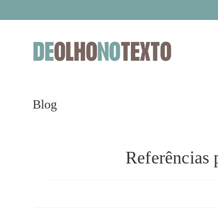
Ir
para
o
conteúdo
Blog
Referências 