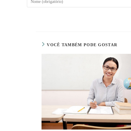
seu
nome
ou
nome
de
usuário
VOCÊ TAMBÉM PODE GOSTAR
para
comentar