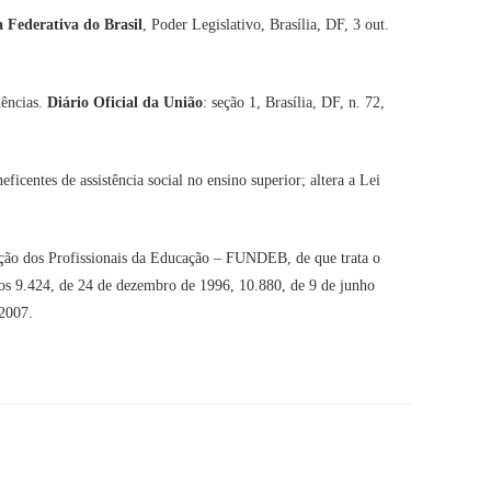
a Federativa do Brasil
, Poder Legislativo, Brasília, DF, 3 out.
dências.
Diário Oficial da União
: seção 1, Brasília, DF, n. 72,
centes de assistência social no ensino superior; altera a Lei
ção dos Profissionais da Educação – FUNDEB, de que trata o
 nos 9.424, de 24 de dezembro de 1996, 10.880, de 9 de junho
 2007.