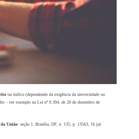
rito
ou
itálico
(dependendo da exigência da universidade ou
alto – ver exemplo na Lei nº 9.394, de 20 de dezembro de
l da União
: seção 1, Brasília, DF, n. 135, p. 13563, 16 jul.