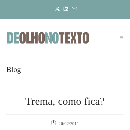
Ir
para
o
conteúdo
Blog
Trema, como fica?
Post
20/02/2011
publicado: