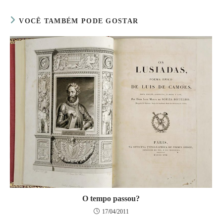
comentar
site
(opcional)
VOCÊ TAMBÉM PODE GOSTAR
O tempo passou?
17/04/2011