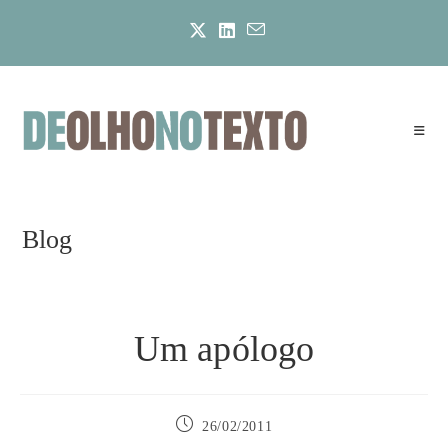
Ir
para
o
conteúdo
Blog
Um apólogo
Post
26/02/2011
publicado: